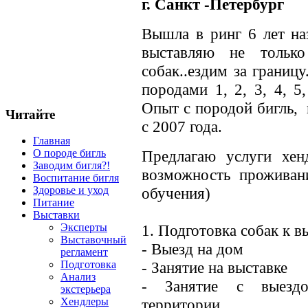
г. Санкт -Петербург
Вышла в ринг 6 лет на
выставляю не тольк
собак..ездим за границ
породами 1, 2, 3, 4, 5
Опыт с породой бигль,
Читайте
с 2007 года.
Главная
Предлагаю услуги хен
О породе бигль
Заводим бигля?!
возможность проживан
Воспитание бигля
обучения)
Здоровье и уход
Питание
Выставки
1. Подготовка собак к в
Эксперты
Выставочный
- Выезд на дом
регламент
- Занятие на выставке
Подготовка
Анализ
- Занятие с выезд
экстерьера
территории
Хендлеры