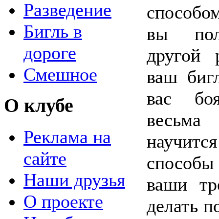
Разведение
способо
Бигль в
вы пол
дороге
другой 
Смешное
ваш биг
вас боя
О клубе
весьма 
Реклама на
научитс
сайте
способы
Наши друзья
ваши тр
О проекте
делать п