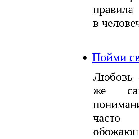
правила
в челове
Пойми св
Любовь 
же са
пониман
част
обожаю