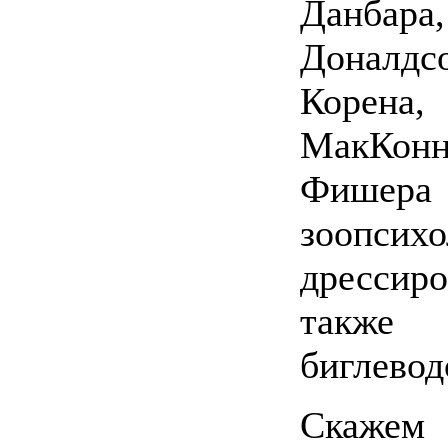
Данба
Доналдс
Корена,
МакКонн
Фишер
зоопсихо
дрессир
такж
биглевод
Скаже