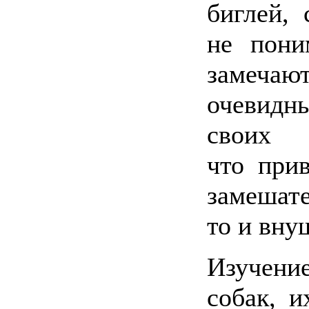
биглей,
не пони
замечаю
очевидн
своих 
что при
замешат
то и вну
Изучен
собак, 