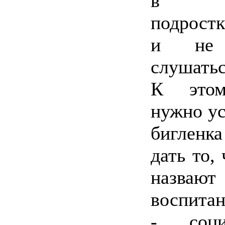
в нес
подрост
и не 
слушать
К этом
нужно ус
бигленк
дать то,
назвают
воспита
- социа