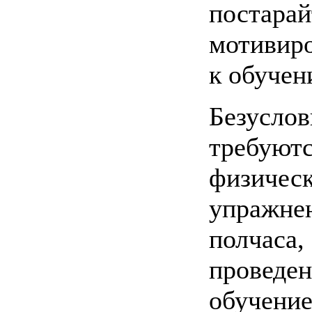
постарай
мотивир
к обучен
Безусло
треб
физичес
упражне
полчаса,
прове
обучени