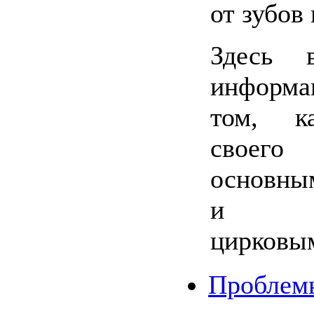
от зубов 
Здесь 
инфор
том, к
своег
основны
и не
цирковы
Проблем