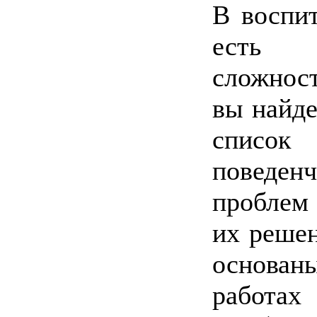
В воспи
ест
сложнос
вы найд
список 
поведенч
проблем
их реше
осно
рабо