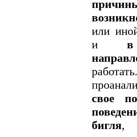
причин
возникн
или ино
и
в
направл
работа
проанали
свое по
поведен
бигля
,