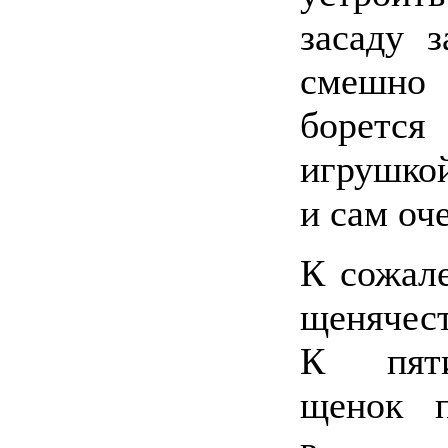
засаду 
смешн
борется
игрушкой
и сам оч
К сожал
щенячес
К пят
щенок п