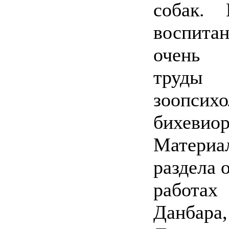
собак.
воспита
очень
труды
зоопси
бихевиор
Матери
раздела 
рабо
Данба