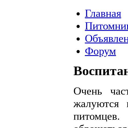
Главная
Питомни
Объявле
Форум
Воспитан
Очень час
жалуются 
питомце