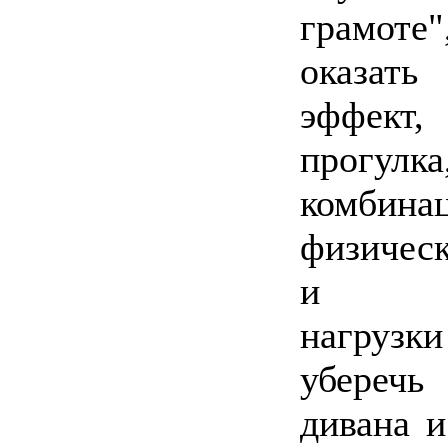
грамот
оказат
эффект,
прог
комбина
физичес
и мен
нагрузк
убере
дивана 