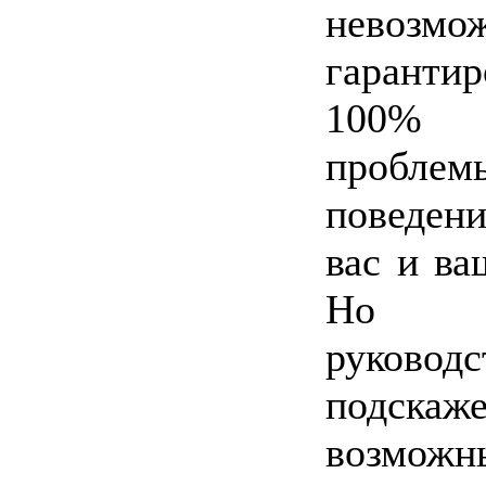
невозмо
гаранти
100% 
проблем
поведен
вас и ва
Но 
руководс
подскаж
возможн