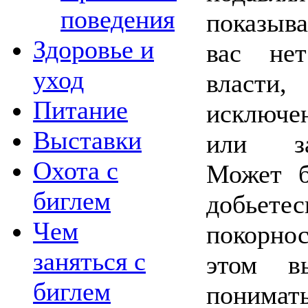
поведения
показыв
Здоровье и
вас нет
уход
влас
Питание
исключе
Выставки
или зап
Охота с
Может б
биглем
добьете
Чем
покорно
заняться с
этом в
биглем
понимать