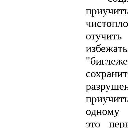
приу
чистопло
отучить
избежать
"бигл
сохран
разруше
приучит
одному
это пер