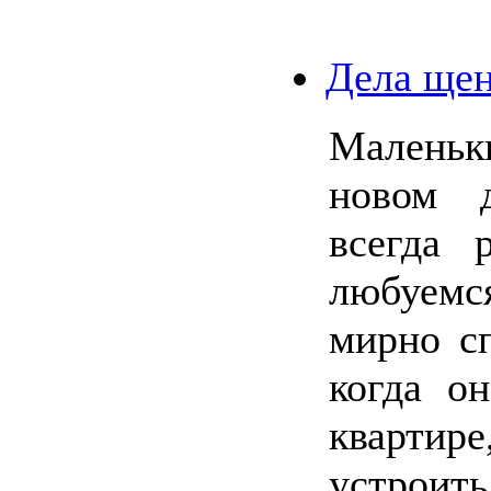
Дела ще
Маленьк
новом 
всегда 
любуемс
мирно сп
когда о
квартир
устрои