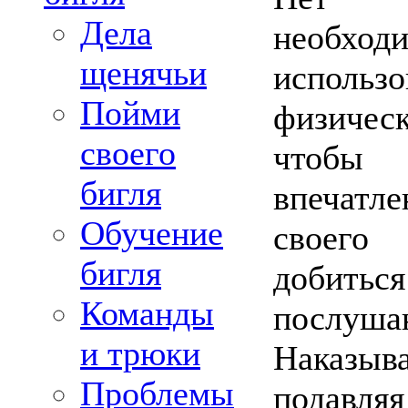
Дела
необход
щенячьи
использо
Пойми
физичес
своего
чтобы п
бигля
впечат
Обучение
своего
бигля
добиться
Команды
послуша
и трюки
Наказыв
Проблемы
подавля