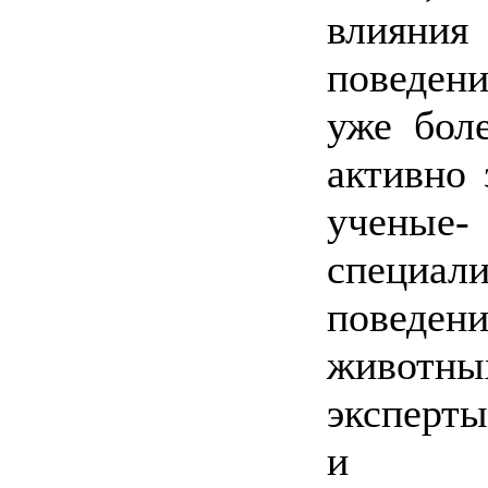
влияния
поведе
уже бол
активно
ученые-
специа
поведен
животны
эксперты
и т