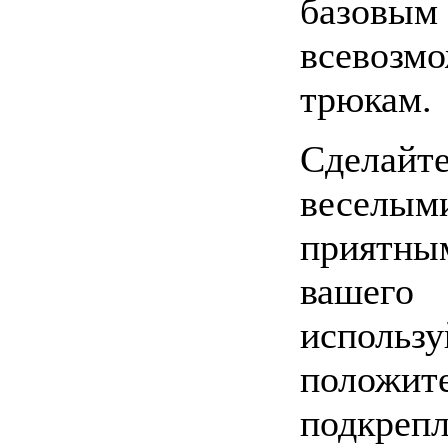
базовым
всевозм
трюкам.
Сделай
весе
прият
вашег
использу
положит
подкр