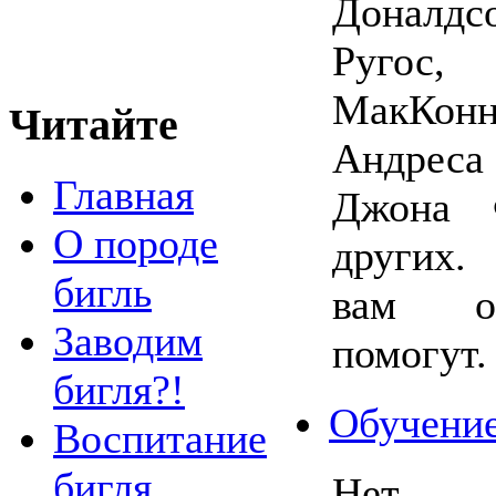
Доналдс
Ругос,
МакКонн
Читайте
Андреса
Главная
Джона 
О породе
других.
бигль
вам о
Заводим
помогут.
бигля?!
Обучение
Воспитание
бигля
Нет 