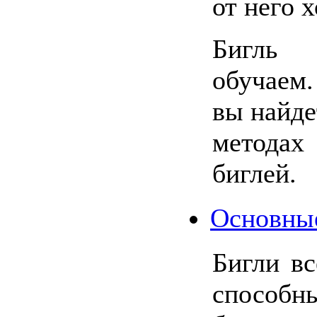
от него х
Бигль 
обучаем.
вы найде
методах
биглей.
Основны
Бигли вс
способн