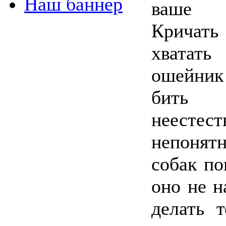
Наш баннер
ваше от
Кричать
хвата
ошейник
бить
неестес
непоня
собак п
оно не н
делать 