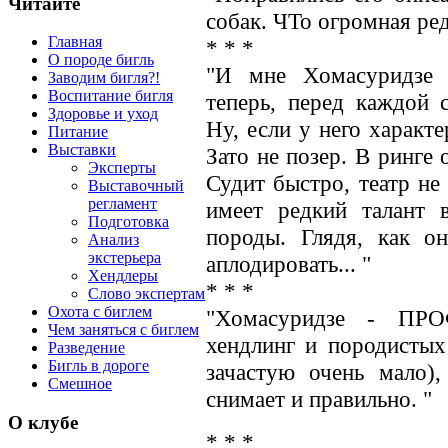
Читайте
собак. ЧТо огромная ре
Главная
* * *
О породе бигль
"И мне Хомасуридзе 
Заводим бигля?!
Воспитание бигля
теперь, перед каждой 
Здоровье и уход
Ну, если у него характе
Питание
Выставки
Зато не позер. В ринге 
Эксперты
Судит быстро, театр не
Выставочный
регламент
имеет редкий талант 
Подготовка
породы. Глядя, как он
Анализ
экстерьера
аплодировать... "
Хендлеры
* * *
Слово экспертам
Охота с биглем
"Хомасуридзе - ПР
Чем заняться с биглем
хендлинг и породистых
Разведение
Бигль в дороге
зачастую очень мало),
Смешное
снимает и правильно. "
О клубе
* * *