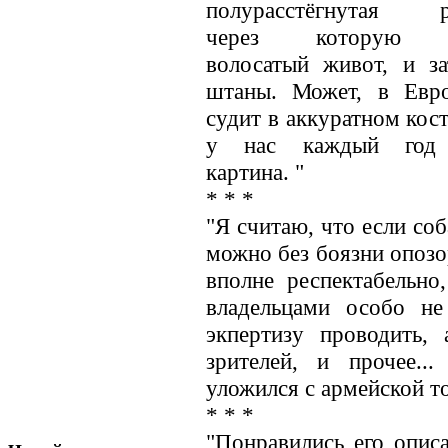
полурасстёгнутая р
через которую 
волосатый живот, и за
штаны. Может, в Евр
судит в аккуратном кос
у нас каждый год 
картина. "
* * *
"Я считаю, что если соб
можно без боязни опозор
вполне респектабельно
владельцами особо не
экпертизу проводить, 
зрителей, и прочее..
уложился с армейской т
* * *
"Понравились его опис