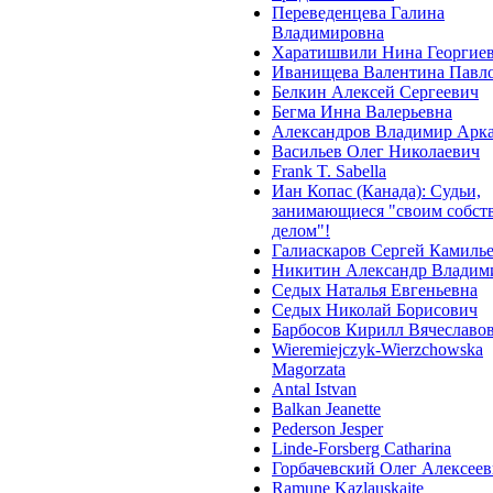
Переведенцева Галина
Владимировна
Харатишвили Нина Георгие
Иванищева Валентина Павл
Белкин Алексей Сергеевич
Бегма Инна Валерьевна
Александров Владимир Арк
Васильев Олег Николаевич
Frank T. Sabella
Иан Копас (Канада): Судьи,
занимающиеся "своим собс
делом"!
Галиаскаров Сергей Камиль
Никитин Александр Владим
Седых Наталья Евгеньевна
Седых Николай Борисович
Барбосов Кирилл Вячеславо
Wieremiejczyk-Wierzchowska
Magorzata
Antal Istvan
Balkan Jeanette
Pederson Jesper
Linde-Forsberg Catharina
Горбачевский Олег Алексее
Ramune Kazlauskaite