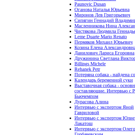
Paunovic Dusan
Оганова Наталья Юрьевна
Миронов Лев Григорьевич
Сипягин Геннадий Владими
Масленникова Нина Алекса
Чистякова Людмила Геннадь
Leme Duarte Mario Renato
Пермяков Михаил Юрьевич
Козина Елена Александровн
Данилович Лариса Егоровна
Дружинина Светлана Викто
Billings Michele
Rehanek Petr
Потеряна собака - найдена с
Календарь беременной суки
Выставочная собака - основ
составляющие. Интервью с Р
Бьючемпом
Дурасова Алина
Интервью с экспертом Яной
Гавриловой
Интервью с экспертом Юлие
Лакатош
Интервью с экспертом Олег
Горбачевским