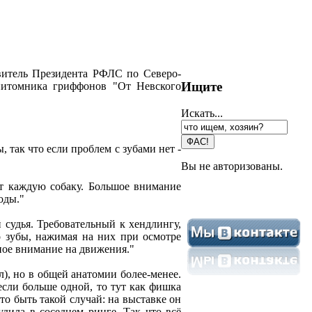
витель Президента РФЛС по Северо-
Ищите
 питомника гриффонов "От Невского
Искать...
 так что если проблем с зубами нет -
Вы не авторизованы.
ет каждую собаку. Большое внимание
оды."
судья. Требовательный к хендлингу,
но зубы, нажимая на них при осмотре
ьное внимание на движения."
л), но в общей анатомии более-менее.
если больше одной, то тут как фишка
о быть такой случай: на выставке он
удила в соседнем ринге. Так что всё