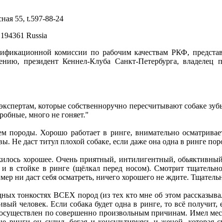
ая 55, t.597-88-24
 194361 Russia
лификационной комиссии по рабочим качествам РКФ, предста
ению, президент Кеннел-Клуба Санкт-Петербурга, владелец
 экспертам, которые собственноручно пересчитывают собаке зубы,
робные, много не гоняет."
ем породы. Хорошо работает в ринге, внимательно осматрива
. Не даст титул плохой собаке, если даже она одна в ринге пор
илось хорошее. Очень приятный, интилигентный, обьяктивный 
ак и в стойке в ринге (щёлкал перед носом). Смотрит тщатель
мер ни даст себя осматреть, ничего хорошего не ждите. Тщател
дных тонкостях ВСЕХ пород (из тех кто мне об этом рассказыва
й человек. Если собака будет одна в ринге, то всё получит, 
 осуществлен по совершенно произвольным причинам. Имел мест
ые ринги он судил, бегая и консультируясь и женой, которая с