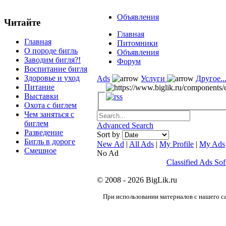
Объявления
Читайте
Главная
Главная
Питомники
О породе бигль
Объявления
Заводим бигля?!
Форум
Воспитание бигля
Здоровье и уход
Ads
Услуги
Другое...
Питание
Выставки
Охота с биглем
Чем заняться с
биглем
Advanced Search
Разведение
Sort by
Бигль в дороге
New Ad
|
All Ads
|
My Profile
|
My Ads
Смешное
No Ad
Classified Ads So
© 2008 - 2026 BigLik.ru
При использовании материалов с нашего са