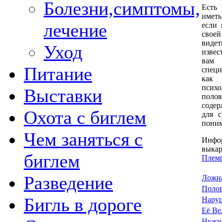
Болезни,симптомы,
Есть
иметь
лечение
если 
своей
виде
Уход
извес
вам
Питание
спец
как
психо
Выставки
поло
содер
Охота с биглем
для с
поним
Чем заняться с
Инфо
выка
биглем
Племр
Разведение
Ложна
Полов
Бигль в дороге
Наруш
Её Ве
Нужн