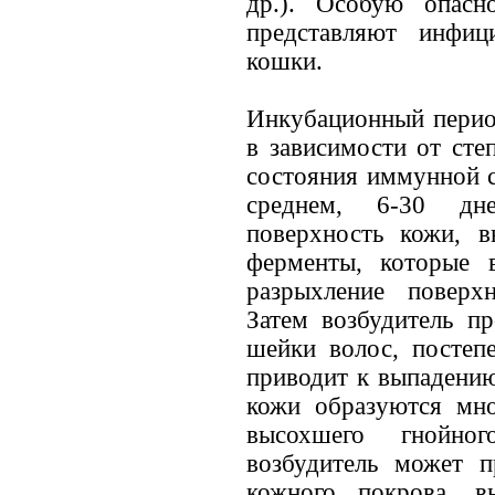
др.). Особую опасн
представляют инфиц
кошки.
Инкубационный перио
в зависимости от сте
состояния иммунной с
среднем, 6-30 дне
поверхность кожи, в
ферменты, которые 
разрыхление поверх
Затем возбудитель п
шейки волос, постеп
приводит к выпадению
кожи образуются мн
высохшего гнойног
возбудитель может п
кожного покрова, в