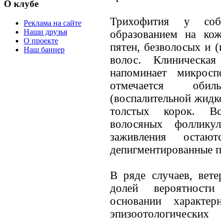
О клубе
Трихофития у соб
Реклама на сайте
Наши друзья
образованием на ко
О проекте
пятен, безволосых и 
Наш баннер
волос. Клиническа
напоминает микрос
отмечается обил
(воспалительной жидк
толстых корок. Вс
волосяных фоллику
заживления остаю
депигментированные п
В ряде случаев, вет
долей вероятности
основании характе
эпизоотологичес