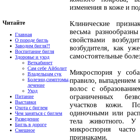
изменения в коже и по
Читайте
Клинические призна
весьма разнообразн
Главная
свойствами возбуди
О породе бигль
Заводим бигля?!
возбудителя, как уж
Воспитание бигля
самостоятельные боле
Здоровье и уход
Веткабинет
Сам себе Айболит
Микроспория у соба
Владельцам сук
правило, выпадением 
Болезни,симптомы,
лечение
волос с образование
Уход
ограниченных без
Питание
Выставки
участков кожи. П
Охота с биглем
одиночными или расп
Чем заняться с биглем
Разведение
тела животного. У
Бигль в дороге
микроспория часто
Смешное
признаками.