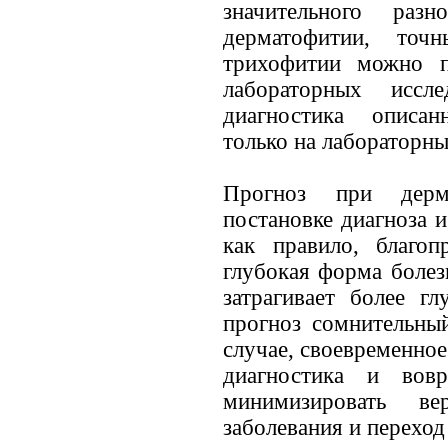
значительного раз
дерматофитии, точ
трихофитии можно п
лабораторных иссл
диагностика описан
только на лабораторн
Прогноз при дерма
постановке диагноза 
как правило, благоп
глубокая форма болез
затрагивает более г
прогноз сомнительны
случае, своевременно
диагностика и вовр
минимизировать ве
заболевания и переход