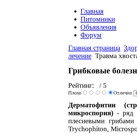
Главная
Питомники
Объявления
Форум
Главная страница
Здор
лечение
Травма хвост
Грибковые болезн
Рейтинг:
/ 5
Плохо
Отлично
Дерматофитии (ст
микроспория)
- ряд 
плесневыми грибами 
Trychophiton, Microsp