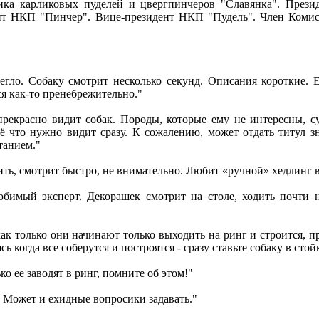
ика карликовых пуделей и цвергпинчеров "Славянка". Прези
ент НКП "Пинчер". Вице-президент НКП "Пудель". Член Коми
егло. Собаку смотрит несколько секунд. Описания короткие. 
ся как-то пренебрежительно."
прекрасно видит собак. Породы, которые ему не интересны, с
сё что нужно видит сразу. К сожалению, может отдать титул з
танием."
ить, смотрит быстро, не внимательно. Любит «ручной» хедлинг 
любимый эксперт. Декорашек смотрит на столе, ходить почти 
ак только они начинают только выходить на ринг и строится, пр
ь когда все соберутся и построятся - сразу ставьте собаку в стой
о ее заводят в ринг, помните об этом!"
. Может и ехидные вопросики задавать."