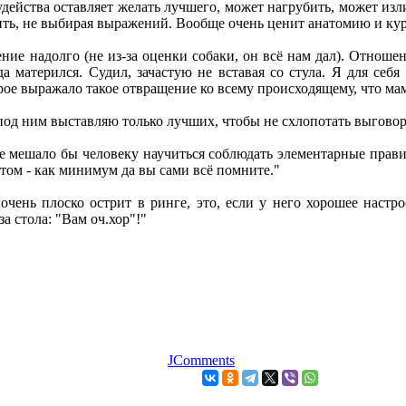
удейства оставляет желать лучшего, может нагрубить, может из
ить, не выбирая выражений. Вообще очень ценит анатомию и ку
ние надолго (не из-за оценки собаки, он всё нам дал). Отноше
да матерился. Судил, зачастую не вставая со стула. Я для себя
рое выражало такое отвращение ко всему происходящему, что мам
 ним выставляю только лучших, чтобы не схлопотать выговор з
е мешало бы человеку научиться соблюдать элементарные прави
нтом - как минимум да вы сами всё помните."
чень плоско острит в ринге, это, если у него хорошее настрое
за стола: "Вам оч.хор"!"
JComments