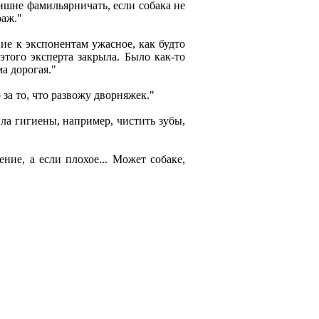
лишне фамильярничать, если собака не
раж."
ние к экспонентам ужасное, как будто
 этого эксперта закрыла. Было как-то
а дорогая."
а то, что развожу дворняжек."
ла гигиены, например, чистить зубы,
ние, а если плохое... Может собаке,