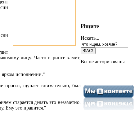
дент
ссии
Ищите
Если
Искать...
удит
накомому лицу. Часто в ринге хамит,
Вы не авторизованы.
в ярком исполнении."
не просит, щупает внимательно, был
ичем старается делать это незаметно.
ку. Ему это нравится."