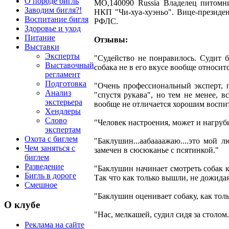
О породе бигль
MO,140090 Russia Владелец питомн
Заводим бигля?!
НКП "Чи-хуа-хуэньо". Вице-презид
Воспитание бигля
РФЛС.
Здоровье и уход
Питание
Отзывы:
Выставки
Эксперты
"Судейство не понравилось. Судит б
Выставочный
собака не в его вкусе вообще относит
регламент
Подготовка
"Очень профессиональный эксперт, 
Анализ
"спустя рукава", но тем не менее, в
экстерьера
вообще не отличается хорошим воспи
Хендлеры
Слово
"Человек настроения, может и нагруб
экспертам
Охота с биглем
"Баклушин...аабаааажаю....это мой 
Чем заняться с
замечен в сюсюканье с псятинкой."
биглем
Разведение
"Баклушин начинает смотреть собак к
Бигль в дороге
Так что как только вышли, не дожидаяс
Смешное
"Баклушин оценивает собаку, как тольк
О клубе
"Нас, мелкашей, судил сидя за столом
Реклама на сайте