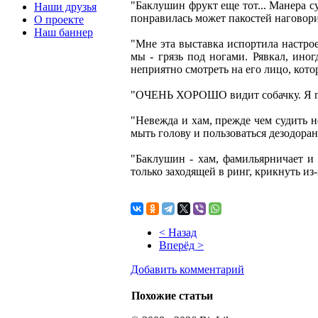
"Баклушин фрукт еще тот... Манера с
Наши друзья
понравилась может пакостей наговор
О проекте
Наш баннер
"Мне эта выставка испортила настрое
мы - грязь под ногами. Рявкал, иног
неприятно смотреть на его лицо, кото
"ОЧЕНЬ ХОРОШО видит собачку. Я под
"Невежда и хам, прежде чем судить н
мыть голову и пользоваться дезодора
"Баклушин - хам, фамильярничает и о
только заходящей в ринг, крикнуть из-
< Назад
Вперёд >
Добавить комментарий
Похожие статьи