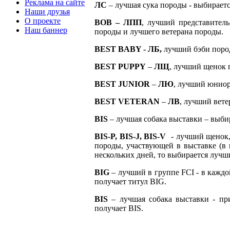
Реклама на сайте
ЛС
– лучшая сука породы - выбирает
Наши друзья
О проекте
ВОВ – ЛПП
, лучший представител
Наш баннер
породы и лучшего ветерана породы.
BEST
BABY
- ЛБ,
лучший бэби пород
BEST
PUPPY
–
ЛЩ
, лучший щенок 
BEST
JUNIOR
–
ЛЮ
, лучший юниор
BEST
VETERAN
–
ЛВ
, лучший вете
BIS
– лучшая собака выставки – выби
BIS
-
P
,
BIS
-
J
,
BIS
-
V
- лучший щенок, 
породы, участвующей в выставке (в 
нескольких дней, то выбирается лучш
BIG
– лучший в группе FCI - в каждо
получает титул BIG.
BIS
– лучшая собака выставки - пр
получает BIS.