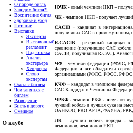
О породе бигль
ЮЧК
- юный чемпион НКП – получа
Заводим бигля?!
Воспитание бигля
ЧК
- чемпион НКП - получает лучший
Здоровье и уход
Питание
CACIB
– кандидат в интернациона
Выставки
получивших САС в промежуточном, о
Эксперты
Выставочный
R
.
CACIB
– резервный кандидат в 
регламент
сравнение (получившие САС кобели и
Подготовка
CACIB, получившая R.CAC). Аналог
Анализ
экстерьера
ЧФ
– чемпион федерации (РФЛС, РФ
Хендлеры
Федерации и все обладатели серти
Слово
организациями (РФЛС, РФСС, РФО
экспертам
КЧФ
– кандидат в чемпионы федера
Охота с биглем
САС Кандидат в Чемпионы Федерации
Чем заняться с
биглем
ЧРКФ
- чемпион РКФ - получают лу
Разведение
лучший кобель и лучшая сука на вы
Бигль в дороге
ОАНКОО, РКО АРТА, ФАУНА, РКК
Смешное
ЛК
– лучший кобель породы - выби
О клубе
чемпионов, чемпионов НКП.