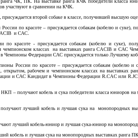
анга ЧК, ПК. На выставке ранга КЧК победители класса юни
ов участвуют в сравнении на КЧК.
, присуждается второй собаке в классе, получившей высшую оце
России по красоте – присуждается собакам (кобелю и суке), п
 CACIB и САС.
и по красоте - присуждается собакам (кобелю и суке), по
 и чемпионском классах на выставках ранга CACIB и САС Че
в Чемпионы Федерации САС присуждается только Лучшему кобе
пионы России по красоте – присуждается собакам (кобелю и 
м, открытом, рабочем и чемпионском классах на выставках 
рации и САС Кандидат в Чемпионы Федерации R.CAC или R.JC
 НКП – получают кобель и сука победители класса юниоров на
получают лучший кобель и лучшая сука на монопородных выс
чают лучший кобель-юниор и лучшая сука-юниор на монопород
чший кобель и лучшая сука на монопородных выставках ранга П