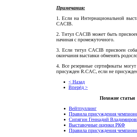
Примечания:
1. Если на Интернациональной выста
CACIB.
2. Титул CACIB может быть присвоен
начиная с промежуточного.
3. Если титул CACIB присвоен соба
окончания выставки обменять родосл
4. Все резервные сертификаты могут
присужден R.CAC, если не присужде
< Назад
Вперёд >
Похожие статьи
Вейтпуллинг
Правила присуждения чемпион
Сипягин Геннадий Владимиров
Выставочные оценки РКФ
Правила присуждения чемпион