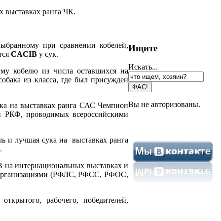
х выставках ранга ЧК.
ыбранному при сравнении кобелей,
Ищите
тся
CACIB
у сук.
Искать...
му кобелю из числа оставшихся на
обака из класса, где был присужден
Вы не авторизованы.
а на выставках ранга САС Чемпион
он РКФ, проводимых всероссийскими
 и лучшая сука на выставках ранга
и.
B на интернациональных выставках и
 организациями (РФЛС, РФСС, РФОС,
ткрытого, рабочего, победителей,