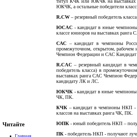
титул КЧК или ЮКЧК на выставках р
ЮКЧК, а остальные победители класс
R
.
CW
– резервный победитель класса
Ю
CAC
- кандидат в юные чемпионы 
классе юниоров на выставках ранга
САС
– кандидат в чемпионы Росси
промежуточном, открытом, рабочем
Чемпион Федерации и САС Кандидат 
R.CAC
– резервный кандидат в чем
победитель класса) в промежуточно
выставках ранга САС Чемпион Феде
кандидату ЛК и ЛС.
ЮКЧК
- кандидат в юные чемпионы
ЧК, ПК.
КЧК
– кандидат в чемпионы НКП - 
классов на выставках ранга ЧК, ПК.
ЮПК
- юный победитель НКП – полу
Читайте
ПК
- победитель НКП - получают лу
Главная