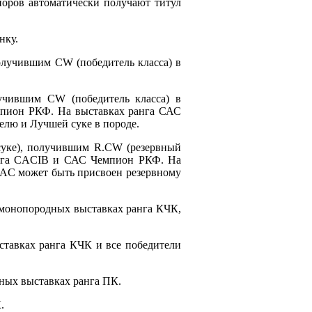
оров автоматически получают титул
нку.
олучившим CW (победитель класса) в
лучившим CW (победитель класса) в
мпион РКФ. На выставках ранга САС
лю и Лучшей суке в породе.
суке), получившим R.CW (резервный
ранга CACIB и САС Чемпион РКФ. На
AC может быть присвоен резервному
 монопородных выставках ранга КЧК,
тавках ранга КЧК и все победители
ных выставках ранга ПК.
К.