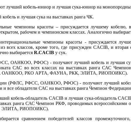
ют лучший кобель-юниор и лучшая сука-юниор на монопородны
 кобель и лучшая сука на выставках ранга ЧК.
льные чемпионы красоты – присуждается лучшему кобелю, в
ткрытом, рабочем и чемпионском классах. Аналогично выбирае
интернациональные чемпионы красоты - присуждается лучше
з всех классов, кроме того, где присужден CACIB, и вторая с
ично выбирается
R
.
CACIB
у сук.
СС, ОАНКОО, РФОС) - получают лучший кобель и лучшая сук
фиката САС во всех классах на выставках ранга САС Чемпи
С, ОАНКОО, РКО АРТА, ФАУНА, РКК, ЭЛИТА, РИОПОИКС).
ции (РФЛС, РФСС, ОАНКОО, РФОС) - получают лучший кобель
 и все обладатели САС на выставках ранга Чемпион Федераци
чший кобель-обладатель CACIB и лучшая сука-обладатель CACI
ставках ранга САС Чемпион РКФ, проводимых всероссийскими
, ЭЛИТА, РИОПОИКС).
рается сравнением победителей классов промежуточного, о