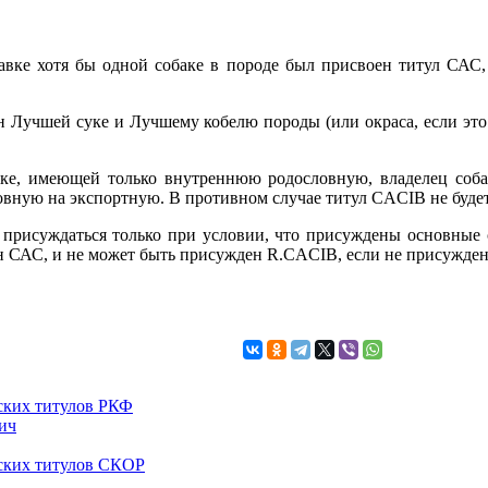
вке хотя бы одной собаке в породе был присвоен титул САС, 
 Лучшей суке и Лучшему кобелю породы (или окраса, если это 
ке, имеющей только внутреннюю родословную, владелец соба
овную на экспортную. В противном случае титул CACIB не буде
 присуждаться только при условии, что присуждены основные 
н САС, и не может быть присужден R.CACIB, если не присужде
ских титулов РКФ
ич
ских титулов СКОР