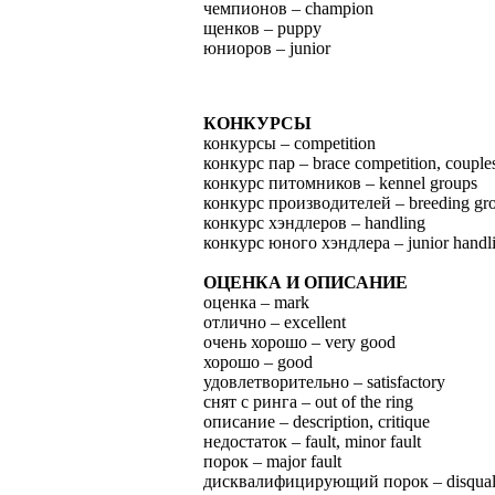
чемпионов – champion
щенков – puppy
юниоров – junior
КОНКУРСЫ
конкурсы – competition
конкурс пар – brace competition, couple
конкурс питомников – kennel groups
конкурс производителей – breeding gr
конкурс хэндлеров – handling
конкурс юного хэндлера – junior handl
ОЦЕНКА И ОПИСАНИЕ
оценка – mark
отлично – excellent
очень хорошо – very good
хорошо – good
удовлетворительно – satisfactory
снят с ринга – out of the ring
описание – description, critique
недостаток – fault, minor fault
порок – major fault
дисквалифицирующий порок – disquali