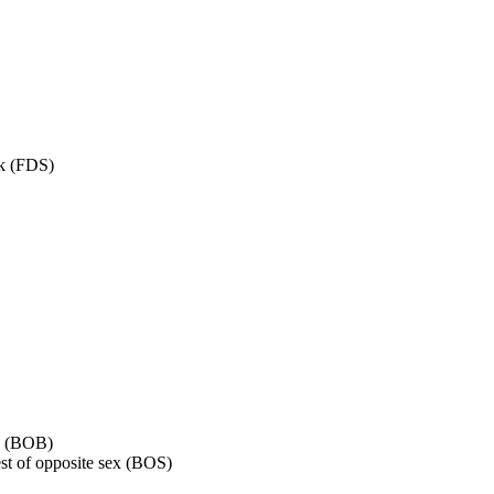
k (FDS)
d (ВОВ)
 of opposite sex (BOS)