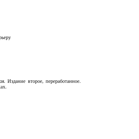
рьеру
ая.
Издание второе, переработанное.
ах.