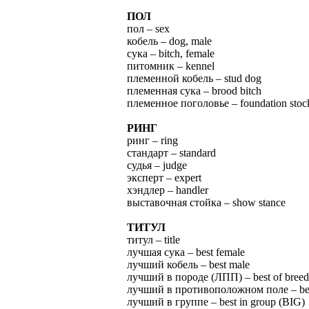
ПОЛ
пол – sex
кобель – dog, male
сука – bitch, female
питомник – kennel
племенной кобель – stud dog
племенная сука – brood bitch
племенное поголовье – foundation stoc
РИНГ
ринг – ring
стандарт – standard
судья – judge
эксперт – expert
хэндлер – handler
выставочная стойка – show stance
ТИТУЛ
титул – title
лучшая сука – best female
лучший кобель – best male
лучший в породе (ЛПП) – best of bree
лучший в противоположном поле – best
лучший в группе – best in group (BIG)