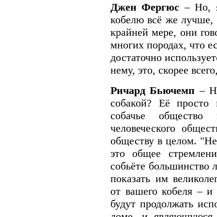
Джен Фергюс
– Но, 
кобелю всё же лучше, 
крайней мере, они гов
многих породах, что е
достаточно использует
нему, это, скорее всего
Ричард Бьючемп
– Н
собакой? Её просто 
собачье общество 
человеческого общест
обществу в целом. "Не
это общее стремлен
собьёте большинство л
показать им великол
от вашего кобеля – и
будут продолжать исп
доме, и являющуюся 