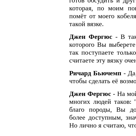
готов обсудить и дру
которая, по моим по
помёт от моего кобеля
такой вязке.
Джен Фергюс
- В та
которого Вы выберете
так поступаете только
считаете эту вязку оче
Ричард Бьючемп
- Да
чтобы сделать её возм
Джен Фергюс
- На мо
многих людей таков: 
благо породы, Вы до
более доступным, зна
Но лично я считаю, чт