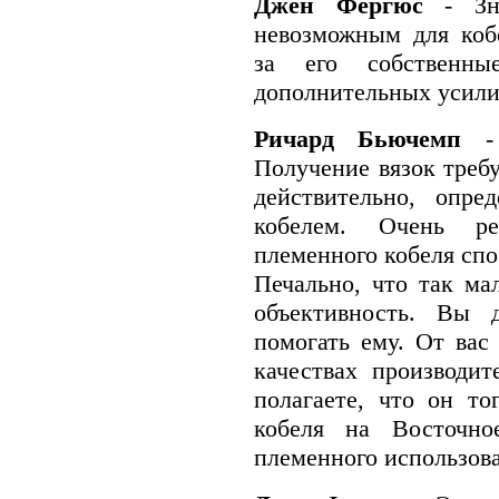
Джен Фергюс
- З
невозможным для коб
за его собственны
дополнительных усил
Ричард Бьючемп
-
Получение вязок требу
действительно, опре
кобелем. Очень ре
племенного кобеля сп
Печально, что так м
объективность. Вы 
помогать ему. От вас 
качествах производит
полагаете, что он то
кобеля на Восточн
племенного использов