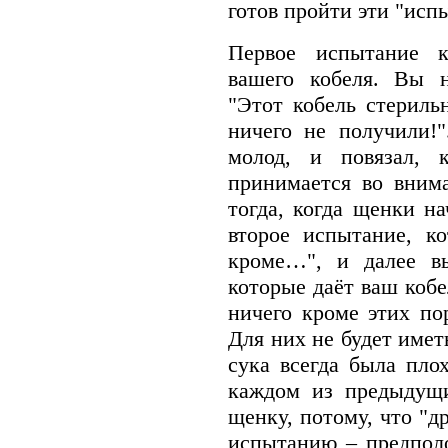
готов пройти эти "исп
Первое испытание к
вашего кобеля. Вы н
"Этот кобель стериль
ничего не получили!"
молод, и повязал, 
принимается во вним
тогда, когда щенки на
второе испытание, ко
кроме…", и далее вы
которые даёт ваш кобе
ничего кроме этих по
Для них не будет иметь
сука всегда была пло
каждом из предыдущи
щенку, потому, что "д
испытанию – предпол