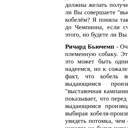
должны желать получит
ли Вы совершаете "в
кобелём? Я поняла так
до Чемпиона, если с
этого, но будете ли В
Ричард Бьючемп
- О
племенную собаку. Эт
это может быть одн
надеемся, но к сожале
факт, что кобель 
выдающимся произв
"выставочная кампания
показывает, что перед
выдающимся производ
выбирая кобеля-произв
увидеть потомка, чем 