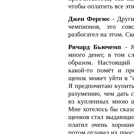
чтобы оплатить все эт
Джен Фергюс
- Друг
чемпионов, это сов
разбогател на этом. Ск
Ричард Бьючемп
- 
много денег, в том с
образом. Настоящий 
какой-то помёт и пр
щенок может уйти в "с
Я предпочитаю купить
разумению, чем дать 
из купленных мною щ
Мне хотелось бы сказ
щенков стал выдающимс
платил очень хороши
потом отдавал их про