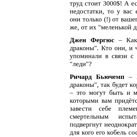
труд стоит 3000$! А е
недостатки, то у вас 
они только (!) от ваше
же, от их "меленькой д
Джен Фергюс
– Как
драконы". Кто они, и 
упоминали в связи с
"леди"?
Ричард Бьючемп
– 
драконы", так будет к
– это могут быть и 
которыми вам придёт
завести себе племе
смертельным испы
подвергнут неоднократ
для кого его кобель с