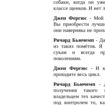
собаки, когда он уж
классе щенков. И нет 
Джен Фергюс
- Мой
Вы приобрести лучши
они наверняка не проп
Ричард Бьючемп
- Д
из таких помётов. Я
сукам и всегда п
поколениям.
Джен Фергюс
- И к
проходите весь цикл.
Ричард Бьючемп
- 
получения такого 
владельцем тех качест
под контролем то, к