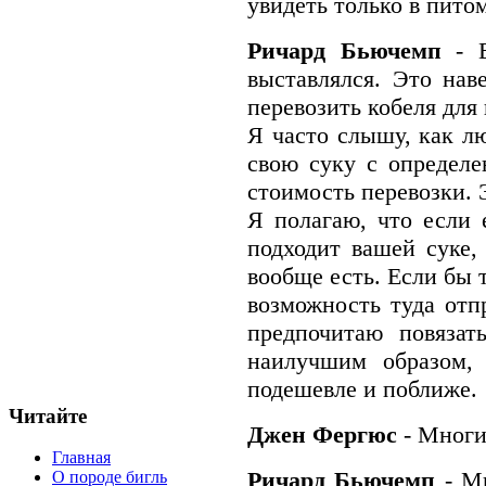
увидеть только в пито
Ричард Бьючемп
- 
выставлялся. Это на
перевозить кобеля для
Я часто слышу, как лю
свою суку с определ
стоимость перевозки.
Я полагаю, что если 
подходит вашей суке, 
вообще есть. Если бы 
возможность туда отпр
предпочитаю повязат
наилучшим образом,
подешевле и поближе.
Читайте
Джен Фергюс
- Многи
Главная
Ричард Бьючемп
- М
О породе бигль