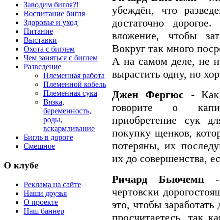
Заводим бигля?!
убеждён, что развед
Воспитание бигля
достаточно дорогое
Здоровье и уход
Питание
вложение, чтобы зат
Выставки
Вокруг так много пос
Охота с биглем
Чем заняться с биглем
А на самом деле, не н
Разведение
вырастить одну, но хо
Племенная работа
Племенной кобель
Джен Фергюс
- Как
Племенная сука
Вязка,
говорите о капи
беременность,
приобретение сук дл
роды,
вскармливание
покупку щенков, кото
Бигль в дороге
потеряны, их послед
Смешное
их до совершенства, е
О клубе
Ричард Бьючемп
Реклама на сайте
чертовски дорогостоящ
Наши друзья
О проекте
это, чтобы заработать 
Наш баннер
просчитаетесь, так ка