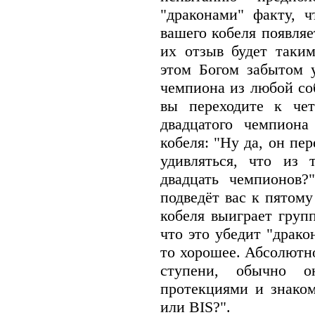
"драконами" факту, ч
вашего кобеля появляе
их отзыв будет таким
этом Богом забытом у
чемпиона из любой соб
вы переходите к чет
двадцатого чемпиона
кобеля: "Ну да, он пе
удивляться, что из 
двадцать чемпионов?
подведёт вас к пятом
кобеля выиграет групп
что это убедит "драко
то хорошее. Абсолютно
ступени, обычно о
протекциями и знако
или BIS?".