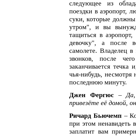
следующее из обла
поездки в аэропорт, л
суки, которые должны
утром", и вы вынужд
тащиться в аэропорт,
девочку", а после в
самолете. Владелец в
звонков, после чег
заканчивается течка и
чья-нибудь, несмотря 
последнюю минуту.
Джен Фергюс
–
Да
привезёте её домой, о
Ричард Бьючемп
– К
при этом ненавидеть в
заплатит вам примерн