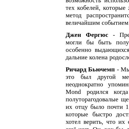
возможность использ
тех кобелей, которые
метод распространит
величайшим событием 
Джен Фергюс
- Пре
могли бы быть полу
особенно выдающихся
дальние колена родосл
Ричард Бьючемп
- Мы
это был другой ме
неоднократно упоми
Mond родился когд
полуторагодовалые ще
их отцу было почти 1
которые быстро дост
хотел верить, что их 