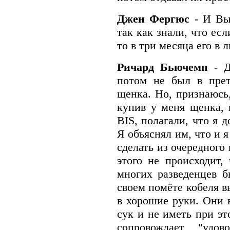
Джен Фергюс
- И Вы
так как знали, что ес
то в три месяца его в 
Ричард Бьючемп
- 
потом не был в прет
щенка. Но, признаюсь,
купив у меня щенка, 
BIS, полагали, что я 
Я объяснял им, что и 
сделать из очередного
этого не происходит,
многих разведенцев 
своем помёте кобеля в
в хорошие руки. Они в
сук и не иметь при эт
сопровождает "удов