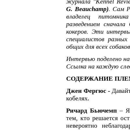
журнала "Kennel Rev
G. Beauchamp)
. Сам 
владелец питомник
разведением сначала
кокеров. Эти интерв
специалистов разных 
общих для всех собаков
Интервью поделено на
Ссылка на каждую сле
СОДЕРЖАНИЕ ПЛЕ
Джен Фергюс -
Давай
кобелях.
Ричард Бьючемп
– Я
тем, кто решается ост
невероятно неблагода