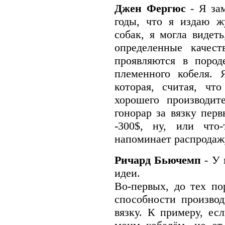
Джен Фергюс
- Я за
годы, что я издаю ж
собак, я могла видеть
определенные качес
проявляются в пород
племенного кобеля. 
которая, считая, чт
хорошего производит
гонорар за вязку перв
-300$, ну, или что
напоминает распродажу
Ричард Бьючемп
- У 
идеи.
Во-первых, до тех по
способности производ
вязку. К примеру, ес