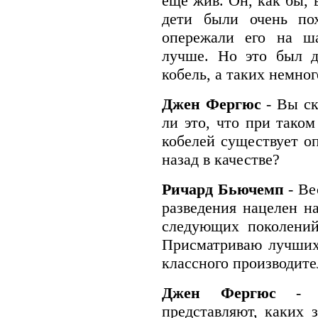
ещё жив. Он, как бы, 
дети были очень по
опережали его на ша
лучше. Но это был д
кобель, а таких немног
Джен Фергюс
- Вы ск
ли это, что при тако
кобелей существует о
назад в качестве?
Ричард Бьючемп
- В
разведения нацелен н
следующих поколений
Присматриваю лучших
классного производите
Джен Фергюс
- 
представляют, каких з