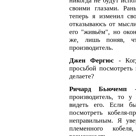
никогда не будут испо
своими глазами. Ран
теперь я изменил св
отказываюсь от мысли
его "живьём", но око
же, лишь поняв, ч
производитель.
Джен Фергюс
- Ког
просьбой посмотреть 
делаете?
Ричард Бьючемп
производитель, то у
видеть его. Если б
посмотреть кобеля-п
неправильным. Я уве
племенного кобе