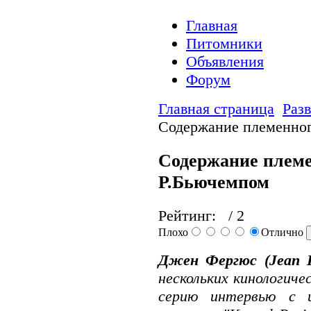
Главная
Питомники
Объявления
Форум
Главная страница
Раз
Содержание племенног
Содержание племе
Р.Бьючемпом
Рейтинг:
/ 2
Плохо
Отлично
Джен Феpгюс (Jean 
нескольких кинологиче
серию интервью с и