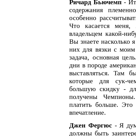
Ричард Бьючемп
- И
содержания племенн
особенно рассчитыват
Что касается меня, 
владельцем какой-ниб
Вы знаете насколько я
них для вязки с моим
задача, основная це
дни в породе американ
выставляться. Там б
которые для сук-ч
большую скидку - дл
получены Чемпионы
платить больше. Это
впечатление.
Джен Фергюс
- Я ду
должны быть заинтере