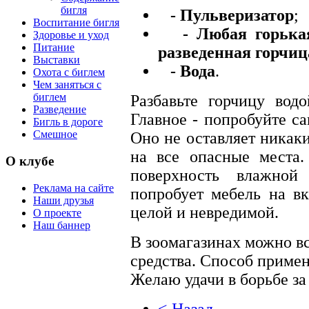
бигля
- Пульверизатор
;
Воспитание бигля
- Любая горькая
Здоровье и уход
Питание
разведенная горчиц
Выставки
- Вода
.
Охота с биглем
Чем заняться с
биглем
Разбавьте горчицу вод
Разведение
Главное - попробуйте сам
Бигль в дороге
Смешное
Оно не оставляет никаки
на все опасные места.
О клубе
поверхность влажной
Реклама на сайте
попробует мебель на вк
Наши друзья
целой и невредимой.
О проекте
Наш баннер
В зоомагазинах можно в
средства. Способ примен
Желаю удачи в борьбе за 
< Назад