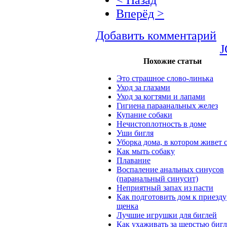
Вперёд >
Добавить комментарий
J
Похожие статьи
Это страшное слово-линька
Уход за глазами
Уход за когтями и лапами
Гигиена параанальных желез
Купание собаки
Нечистоплотность в доме
Уши бигля
Уборка дома, в котором живет 
Как мыть собаку
Плавание
Воспаление анальных синусов
(паранальный синусит)
Неприятный запах из пасти
Как подготовить дом к приезду
щенка
Лучшие игрушки для биглей
Как ухаживать за шерстью бигл