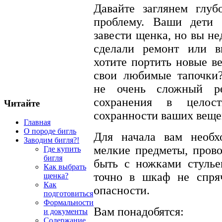
Давайте заглянем глуб
проблему. Ваши дети 
завести щенка, но вы не
сделали ремонт или 
хотите портить новые в
свои любимые тапочки
не очень сложный ре
сохранения в целос
Читайте
сохранности ваших веще
Главная
О породе бигль
Для начала вам необх
Заводим бигля?!
мелкие предметы, прово
Где купить
бигля
быть с ножками стулье
Как выбрать
точно в шкаф не спря
щенка?
Как
опасности.
подготовиться
Формальности
Вам понадобятся:
и документы
Содержание