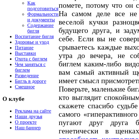
Как
помете, потому что он 
подготовиться
На самом деле все не 
Формальности
и документы
веселой кучки разноц
Содержание
будущего друга, и зад
бигля
Воспитание бигля
себе. Если вы не сове
Здоровье и уход
срываетесь каждые выход
Питание
Выставки
утра до вечера, не со
Охота с биглем
биглем каким-либо видо
Чем заняться с
биглем
вам самый активный ще
Разведение
имеет смысл присмотрет
Бигль в дороге
Смешное
Поверьте, маленькие биг
кто выглядит спокойным
О клубе
скажете спасибо судьбе 
Реклама на сайте
самого «гиперактивного
Наши друзья
пугают друг друга б
О проекте
Наш баннер
генетически в щенка