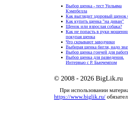
Выбор щенка - тест Уильяма
Кэмпбелла
Как выглядит здоровый щенок 
Как купить щенка "на диван"
Щенок или взрослая собака?
Как не попасть в руки мошенни
покупая щенка
Что скрывают заводчики
Выбирая щенка бигля, надо зна
Выбор щенка гончей для работ
Выбор щенка для разведения.
Интервью с Р. Бьючемпом
© 2008 - 2026 BigLik.ru
При использовании материал
https://www.biglik.ru/
обязател