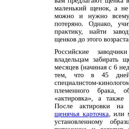
вам предлагают щенка в
маленький щенок, а не
можно и нужно всему
потеряно. Однако, уч
практику, найти заво
щенков до этого возраста
Российские заводчи
владельцам забирать щ
месяцев (начиная с 6 нед
тем, что в 45 дней
специалистом-кинол
племенного брака, 
«актировка», а также 
После актировки на 
щенячья карточка
, или 
установленному обра