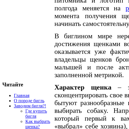
питомника и логотип 
полгода меняется на
момента получения щ
начинать самостоятельн
В биглином мире нере
достижения щенками во
оказывается уже факти
владельцы щенков брон
малышей и после акт
заполненной метрикой.
Читайте
Характер щенка
– эт
сконцентрировать свое 
Главная
О породе бигль
бытуют разнообразные 
Заводим бигля?!
выбирать собаку. Напр
Где купить
бигля
который первый к ва
Как выбрать
«выбрал» себе хозяина),
щенка?