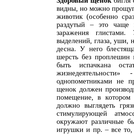
Здоровый щенок
бигля 
видны, но можно прощуп
животик (особенно сра
раздутый – это чаще 
заражения глистами.
выделений, глаза, уши, 
десна. У него блестящ
шерсть без проплешин 
быть испачкана ост
жизнедеятельности»
однопометниками не пр
щенок должен производи
помещение, в котором
должно выглядеть гря
стимулирующей атмос
окружают различные бы
игрушки и пр. – все то