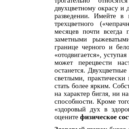
трогательно относят
двухцветному окрасу и 
разведении. Имейте в 
трехцветного («чепрач
месяцев почти всегда 
заметными рыжеватым
границе черного и бел
«отодвигается», уступая
может перецвести нас
останется. Двухцветны
светлыми, практически
стать более ярким. Собс
на характер бигля, ни н
способности. Кроме того
«здоровый дух в здоро
оцените
физическое со